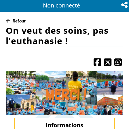
Non connecté
Par
Retour
On veut des soins, pas
l’euthanasie !



Informations