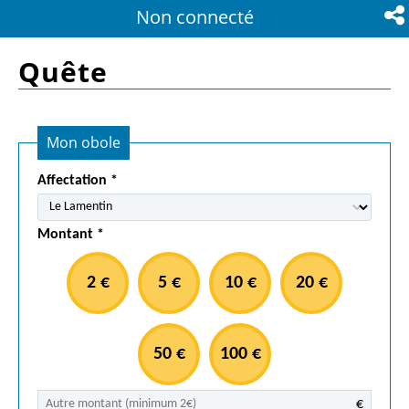
Non connecté
Par
Quête
Mon obole
Affectation
*
Montant
*
2 €
5 €
10 €
20 €
50 €
100 €
€