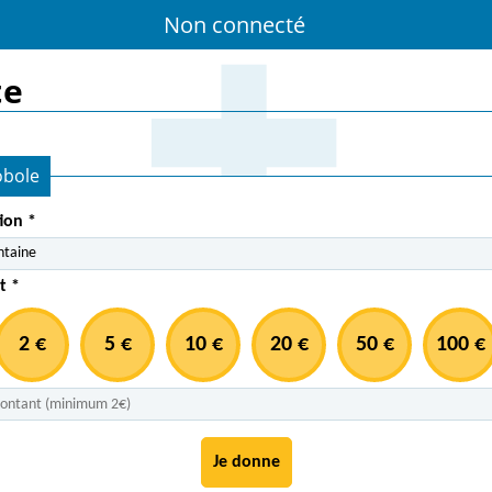
Non connecté
te
bole
tion
*
t
*
2 €
5 €
10 €
20 €
50 €
100 €
Je donne