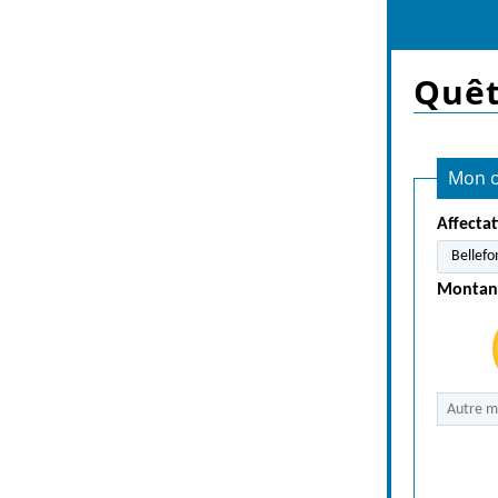
Quê
Mon o
Affecta
Montan